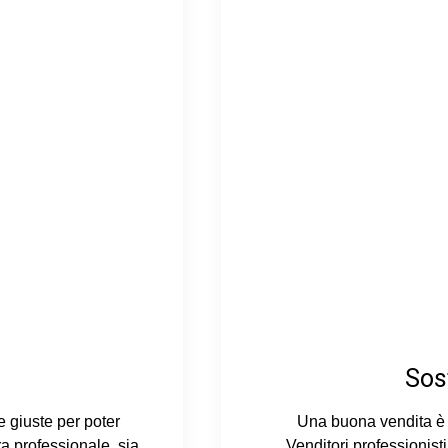
Sos
e giuste per poter
Una buona vendita è 
a professionale, sia
Venditori professionist