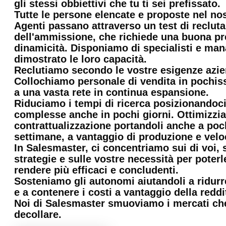
gli stessi obbiettivi che tu ti sei prefissato.
Tutte le persone elencate e proposte nel no
Agenti passano attraverso un test di reclu
dell'ammissione, che richiede una buona pr
dinamicità. Disponiamo di specialisti e ma
dimostrato le loro capacità.
Reclutiamo secondo le vostre esigenze azie
Collochiamo personale di vendita in pochi
a una vasta rete in continua espansione.
Riduciamo i tempi di ricerca posizionandoci 
complesse anche in pochi giorni. Ottimizzia
contrattualizzazione portandoli anche a poc
settimane, a vantaggio di produzione e veloc
In Salesmaster, ci concentriamo sui di voi, 
strategie e sulle vostre necessità per poterl
rendere più efficaci e concludenti.
Sosteniamo gli autonomi aiutandoli a ridurre
e a contenere i costi a vantaggio della reddit
Noi di Salesmaster smuoviamo i mercati ch
decollare.