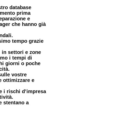
stro database
tamento prima
eparazione e
nager che hanno già
ndali.
ssimo tempo grazie
in settori e zone
mo i tempi di
hi giorni o poche
ità.
sulle vostre
e ottimizzare e
 i rischi d’impresa
ività.
e stentano a